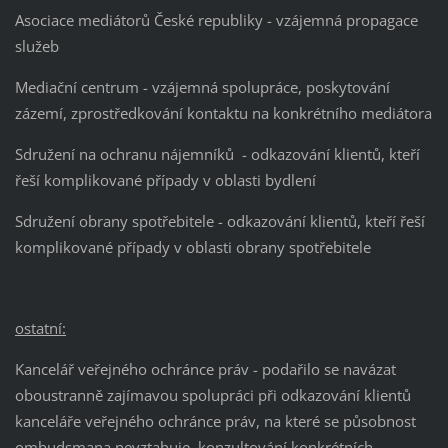
Asociace mediátorů České republiky - vzájemná propagace
služeb
Mediační centrum - vzájemná spolupráce, poskytování
zázemí, zprostředkování kontaktu na konkrétního mediátora
Sdružení na ochranu nájemníků - odkazování klientů, kteří
řeší komplikované případy v oblasti bydlení
Sdružení obrany spotřebitele - odkazování klientů, kteří řeší
komplikované případy v oblasti obrany spotřebitele
ostatní:
Kancelář veřejného ochránce práv - podařilo se navázat
oboustranně zajímavou spolupráci při odkazování klientů
kanceláře veřejného ochránce práv, na které se působnost
ombudsmana nevztahuje, konzultování konkrétních